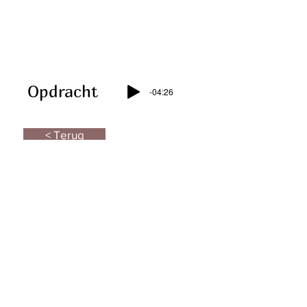
-01:17
Opdracht
-04:26
< Terug
Verder naar deel 6 >
CONTACT
OERart brengt je bij je
OERkracht