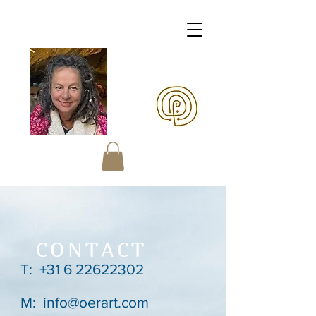
Margaretha OERart
CONTACT
T:
+31 6 22622302
M:
info@oerart.com