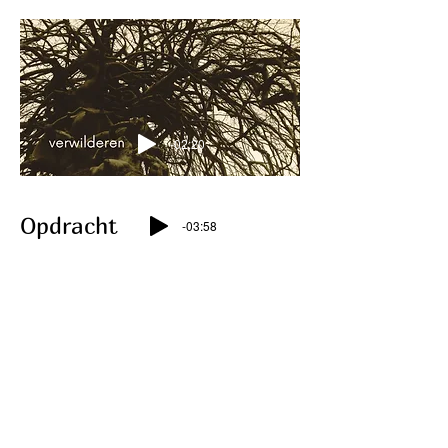
-02:20
Opdracht
-03:58
< Terug
Verder naar deel 4 >
CONTACT
OERart brengt je bij je