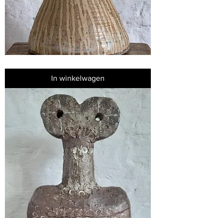
Shila
na
Gig
In winkelwagen