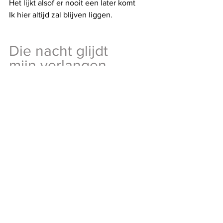
Het lijkt alsof er nooit een later komt
Ik hier altijd zal blijven liggen.
Die nacht glijdt 
mijn verlangen
en teleurstelling 
in grote golven
ROYAAL
van mijn wangen 
op mijn hoofdkussen 
meld je aan om me te volgen