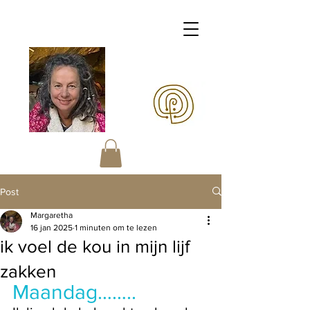
Margaretha OERart
Post
Margaretha
16 jan 2025
1 minuten om te lezen
ik voel de kou in mijn lijf
zakken
Maandag……..